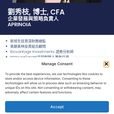
劉秀枝, 博士, CFA
企業發展與策略負責人
APRINOIA
新旭生技資深財務總監
美銀美林投資組合顧問
Biovantage Investments 證券分析師
ImmuneTarget共同創辦人兼執行長
威爾康乃爾醫學院教師
Manage Consent
麻省理工學院, 洛克斐勒大學博士後研究
哈佛大學公共衛生學院博士
To provide the best experiences, we use technologies like cookies to
國立臺灣大學細胞遺傳學碩士
store and/or access device information. Consenting to these
免疫疾病及腫瘤的藥物發現, 轉錄調控, 財務建模, 資
technologies will allow us to process data such as browsing behavior or
unique IDs on this site. Not consenting or withdrawing consent, may
產估值, 投資組合管理, 風險管理
adversely affect certain features and functions.
查看所有團隊成員→
Accept